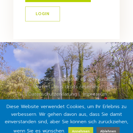
LOGIN
© 2024 Syndicat d'Initiative et de Tourisme
Mertert. Tous droits réservés
|
Datenschutzerklärung
|
Impressum
Diese Website verwendet Cookies, um Ihr Erlebnis zu
verbessern. Wir gehen davon aus, dass Sie damit
einverstanden sind, aber Sie können sich zurückziehen,
wenn Sie es wünschen.
Annehmen
Ablehnen