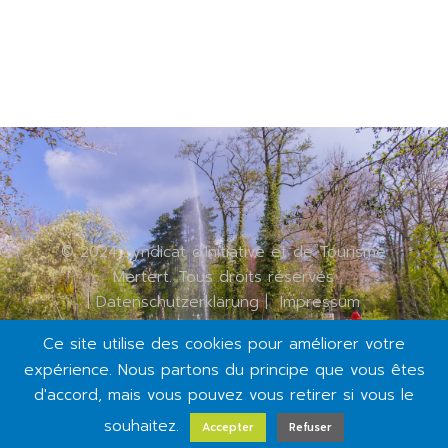
© 2024 Syndicat d'Initiative et de Tourisme
Mertert. Tous droits réservés
|
Datenschutzerklärung
|
Impressum
Ce site utilise des cookies pour améliorer votre
expérience. Nous partons du principe que vous êtes
d'accord, mais vous pouvez vous retirer si vous le
souhaitez.
Accepter
Refuser