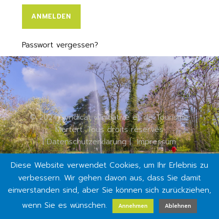
ANMELDEN
Passwort vergessen?
© 2024 Syndicat d'Initiative et de Tourisme
Mertert. Tous droits réservés
|
Datenschutzerklärung
|
Impressum
Diese Website verwendet Cookies, um Ihr Erlebnis zu
verbessern. Wir gehen davon aus, dass Sie damit
einverstanden sind, aber Sie können sich zurückziehen,
wenn Sie es wünschen.
Annehmen
Ablehnen