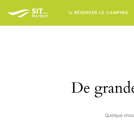
Skip
to
the
RÉSERVER LE CAMPING
content
CAMPING
De grandes
Quelque chose