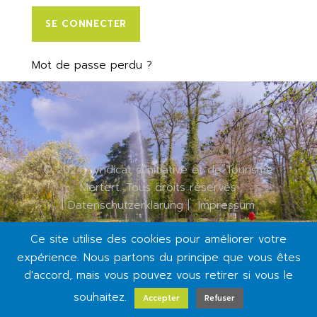
SE CONNECTER
Mot de passe perdu ?
© 2024 Syndicat d'Initiative et de Tourisme
Mertert. Tous droits réservés
|
Datenschutzerklärung
|
Impressum
Ce site utilise des cookies pour améliorer votre
expérience. Nous partons du principe que vous êtes
d'accord, mais vous pouvez vous retirer si vous le
souhaitez.
Accepter
Refuser