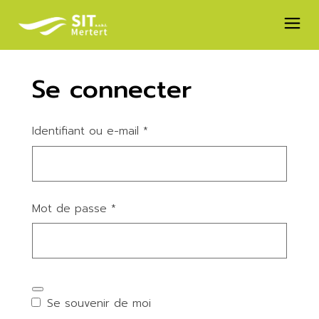
Skip
to
the
content
Se connecter
Obligatoire
Identifiant ou e-mail
*
Obligatoire
Mot de passe
*
Se souvenir de moi