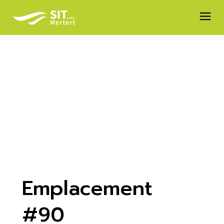
Skip
to
the
content
Emplacement
#90