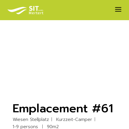
Skip
to
the
content
Emplacement #61
Wiesen Stellplatz
Kurzzeit-Camper
1-9 persons
90m2