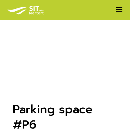
Skip
to
the
content
Parking space
#P6