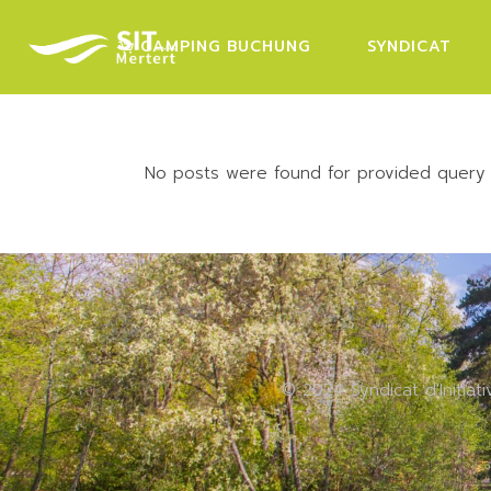
Skip
to
the
CAMPING BUCHUNG
SYNDICAT
content
No posts were found for provided query
© 2024 Syndicat d'Initiat