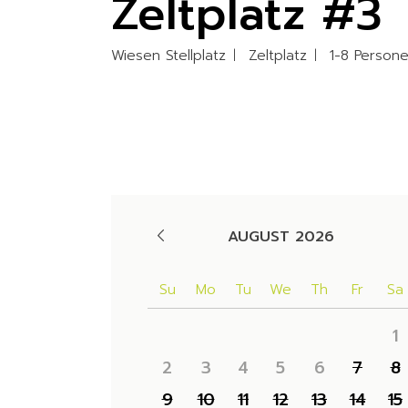
Zeltplatz #3
Wiesen Stellplatz
Zeltplatz
1-8 Person
Availability
AUGUST 2026
Su
Mo
Tu
We
Th
Fr
Sa
1
2
3
4
5
6
7
8
9
10
11
12
13
14
15