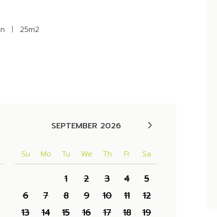
en
25m2
SEPTEMBER 2026
Su
Mo
Tu
We
Th
Fr
Sa
1
2
3
4
5
6
7
8
9
10
11
12
13
14
15
16
17
18
19