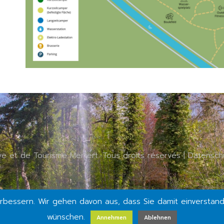
ive et de Tourisme Mertert. Tous droits réservés |
Datensch
rbessern. Wir gehen davon aus, dass Sie damit einverstand
wünschen.
Annehmen
Ablehnen