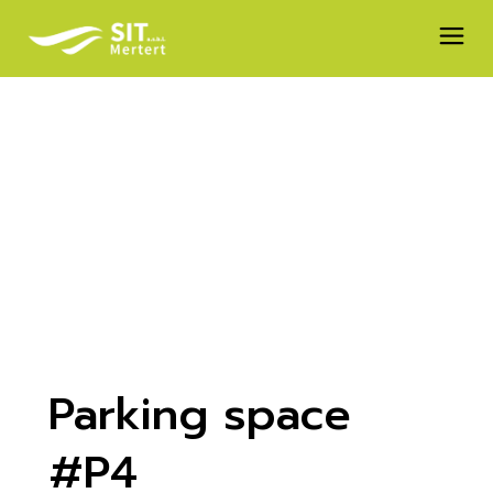
Skip
to
the
content
Parking space
#P4